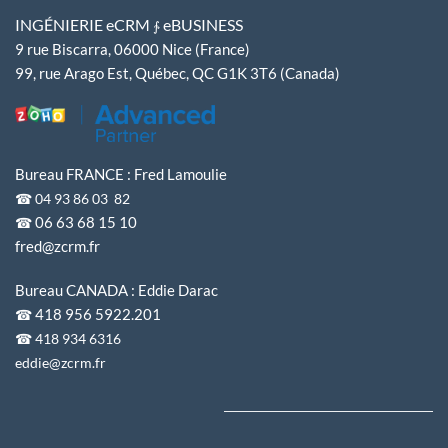
INGÉNIERIE
eCRM
eBUSINESS
∱
9 rue Biscarra, 06000 Nice (France)
99, rue Arago Est, Québec, QC G1K 3T6 (Canada)
Bureau FRANCE : Fred Lamoulie
☎ 04 93 86 03 82
06 63 68 15 10
☎
fred@zcrm.fr
Bureau CANADA : Eddie Darac
418 956 5922.201
☎
☎ 418 934 6316
eddie@zcrm.fr