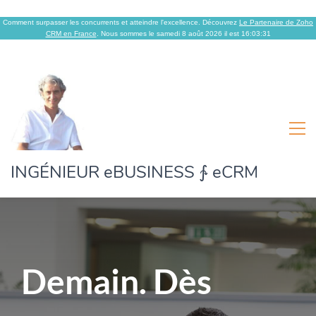
Comment surpasser les concurrents et atteindre l'excellence. Découvrez
Le Partenaire de Zoho
CRM en France
. Nous sommes le samedi 8 août 2026 il est 16:03:32
INGÉNIEUR eBUSINESS ∱ eCRM
Demain. Dès