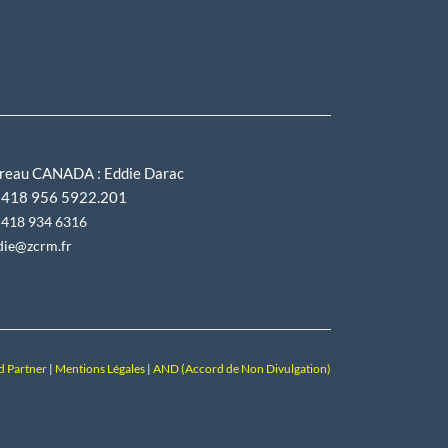
reau CANADA : Eddie Darac
418 956 5922.201
☎
418 934 6316
die@zcrm.fr
d Partner
|
Mentions Légales
|
AND (Accord de Non Divulgation)