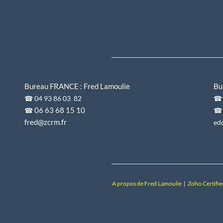
Bureau FRANCE : Fred Lamoulie
Bu
☎ 04 93 86 03 82
06 63 68 15 10
☎
☎ 
fred@zcrm.fr
ed
A propos de Fred Lamoulie
|
Zoho Certifie