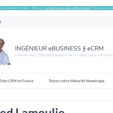
s et atteindre l'excellence. Découvrez
Le Partenaire de Zoho CRM en France
. Nous sommes le s
INGÉNIEUR eBUSINESS ∱ eCRM
Innover avec Zoho pour générer de la valeur dans votre Ent
 Zoho CRM en France
Testez votre Maturité Numérique
ed Lamoulie